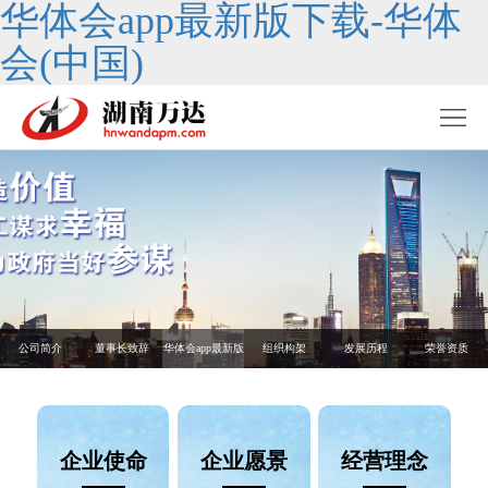
华体会app最新版下载-华体
会(中国)
公司简介
董事长致辞
华体会app最新版
组织构架
发展历程
荣誉资质
下载-华体会(中
国)
企业使命
企业愿景
经营理念