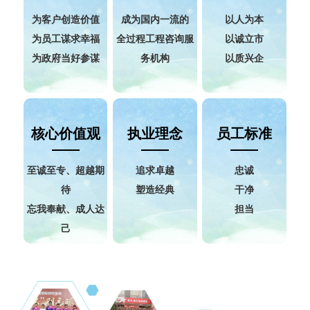
为客户创造价值
成为国内一流的
以人为本
为员工谋求幸福
全过程工程咨询服
以诚立市
为政府当好参谋
务机构
以质兴企
核心价值观
执业理念
员工标准
至诚至专、超越期
追求卓越
忠诚
待
塑造经典
干净
忘我奉献、成人达
担当
己