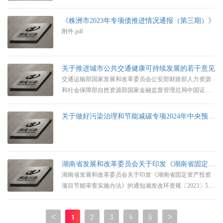
《株洲市2023年专项债推进情况通报（第三期）》
附件.pdf
关于推进城市公共交通健康可持续发展的若干意见
交通运输部国家发展和改革委员会公安部财政部人力资源
和社会保障部自然资源部国家金融监督管理总局中国证券
监督管理委员会中华全国总工会 关于推进城市公共交通健
康可持续发展的若干意见为全面贯彻落实党的二十大精
关于做好污染治理和节能减碳专项2024年中央预算内投资项目储备工作的通知
神，加快建设交通强国，深入实施城市公共交通优先发展
战略，加快推进城市公共交通健康可持续发展，现提出以
下意见。一、完善城市公共交通支持政策（一）落实运营
补贴补偿政策。各地要综合考虑城市规模、群众出行需求
湖南省发展和改革委员会关于印发《湖南省固定资产投资项目节能审查实施办法》的通知
等因素，
湖南省发展和改革委员会关于印发《湖南省固定资产投资
项目节能审查实施办法》的通知湘发改环资规〔2023〕525
号各市(州)发展改革委,湘江新区管委会经济发展局:现将
《湖南省固定资产投资项目节能审查实施办法》印发给你
<
1
2
3
4
5
>
们,请认真组织实施。湖南省发展和改革委员会2023年8月15