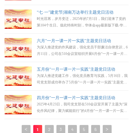
动。本次活动通过专题学习、影片观摩与实践创新相结合
的方式，为全体党员带来了一场思想与行动的双重洗礼。
“七·一”建党节|湖南万达举行主题党日活动
时光荏苒，岁月变迁，2025年的7月1日，我们迎来了党的
第104个生日。值此特殊时刻，华体会app最新版下载-华体
会(中国) 以“初心如炬守正道清风同行庆党辰”为主题，开展
了一次正风气、学“中央八项规定”的主题党日活动，并号
六月“一月一课一片一实践”主题党日活动
召全员参会，将党的精神与企业发展紧密相连。
为深入推进党的作风建设，强化党员干部廉洁自律意识，6
月11日，公司在510会议室组织开展6月份“一月一课一片一
实践”主题党日活动。全体党员同志齐聚一堂，围绕“作风
建设”与“廉洁自律”核心主题，通过“第一议题”学习、案例
五月份“一月一课一片一实践”主题党日活动
警示教育、专题影片观看三大环节，扎实开展理论学习与
为深入推进党建工作，强化党员教育与实践，5月16日，我
思想淬炼，为公司高质量发展注入红色动能。
司党支部成功举办了5月份“一月一课一片一实践”主题党日
活动，全体党员积极参与，活动氛围热烈且富有成效。
四月份“一月一课一片一实践”主题党日活动
2025年4月23日，我司党支部在510会议室开展了主题为“深
化作风纪律，聚力赋能前行”的4月份“一月一课一片一实
践”主题党日活动，活动在全体党员的积极参与下顺利进
行。
<
1
2
3
4
5
6
>