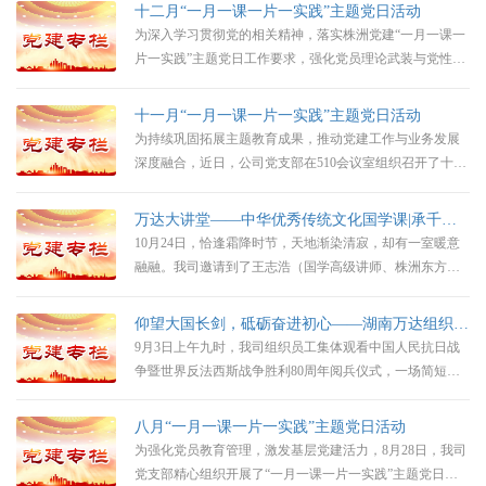
主题党日活动。本次活动应到党员11人，实到10人（1人请
十二月“一月一课一片一实践”主题党日活动
假），全体参会党员以饱满的热情投入学习研讨，凝聚起
为深入学习贯彻党的相关精神，落实株洲党建“一月一课一
奋进2026年的强大合力。
片一实践”主题党日工作要求，强化党员理论武装与党性修
养，公司党支部于2025年12月15日在510会议室组织开展12
月份主题党日活动，全体11名党员悉数到场，以饱满的热
十一月“一月一课一片一实践”主题党日活动
情投入到学习实践中。
为持续巩固拓展主题教育成果，推动党建工作与业务发展
深度融合，近日，公司党支部在510会议室组织召开了十一
月“一月一课一片一实践”主题党日活动，全体党员齐聚一
堂，通过“学习理论、观看影片、部署实践”三个环节，深
万达大讲堂——中华优秀传统文化国学课|承千年文脉，启人生智慧
化思想认识，汲取奋进力量，明确行动方向。
10月24日，恰逢霜降时节，天地渐染清寂，却有一室暖意
融融。我司邀请到了王志浩（国学高级讲师、株洲东方龙
华书院理事长、株洲精钻硬质合金有限公司董事长）以“明
天地规律，得自在人生”为旨，携公司同仁齐聚一堂，共赴
仰望大国长剑，砥砺奋进初心——湖南万达组织九三阅兵观礼活动
一场中华优秀传统文化的雅集之约。当千年文脉与咨询智
9月3日上午九时，我司组织员工集体观看中国人民抗日战
慧相遇，便在这霜华浸染的时节，碰撞出别样的思想火
争暨世界反法西斯战争胜利80周年阅兵仪式，一场简短却
花。
震撼的观看活动，让大家在庄重氛围中接受了一次深刻的
爱国教育。
八月“一月一课一片一实践”主题党日活动
为强化党员教育管理，激发基层党建活力，8月28日，我司
党支部精心组织开展了“一月一课一片一实践”主题党日活